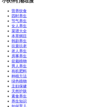
小伙伴们都在搜
营养饮食
四时养生
节气养生
女人养生
菜谱大全
本草纲目
韩剧养生
抗衰抗老
老人养生
房事养生
盆栽植物
男人养生
有机肥料
种植方法
绿色植物
主妇保健
天然护肤
素食养生
养生知识
如何育儿