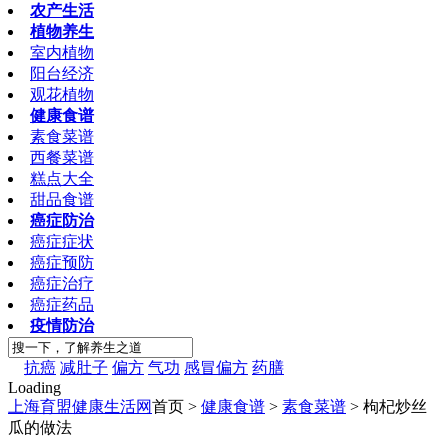
农产生活
植物养生
室内植物
阳台经济
观花植物
健康食谱
素食菜谱
西餐菜谱
糕点大全
甜品食谱
癌症防治
癌症症状
癌症预防
癌症治疗
癌症药品
疫情防治
抗癌
减肚子
偏方
气功
感冒偏方
药膳
Loading
上海育盟健康生活网
首页 >
健康食谱
>
素食菜谱
> 枸杞炒丝
瓜的做法