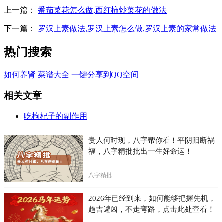
上一篇：
番茄菜花怎么做,西红柿炒菜花的做法
下一篇：
罗汉上素做法,罗汉上素怎么做,罗汉上素的家常做法
热门搜索
如何养肾
菜谱大全
一键分享到QQ空间
相关文章
吃枸杞子的副作用
贵人何时现，八字帮你看！平阴阳断祸
福，八字精批批出一生好命运！
八字精批
2026年已经到来，如何能够把握先机，
趋吉避凶，不走弯路，点击此处查看！