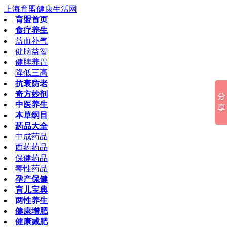
上海育盟健康生活网
育盟首页
食疗养生
益血补气
健脑益智
健脾养胃
降低三高
抗衰防老
奇方妙剂
中医养生
本草纲目
药品大全
中成药品
西药药品
保健药品
毒性药品
孕产保健
育儿宝典
两性养生
健康增肥
健康减肥