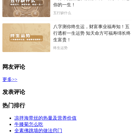
你的一生！
五行缺什么
八字测你终生运，财富事业福寿知！五
行透析一生运势 知天命方可福寿绵长终
生富贵！
终生运势
网友评论
更多>>
发表评论
热门排行
凉拌海带丝的热量及营养价值
牛膝菊怎么吃
全素佛跳墙的做法窍门