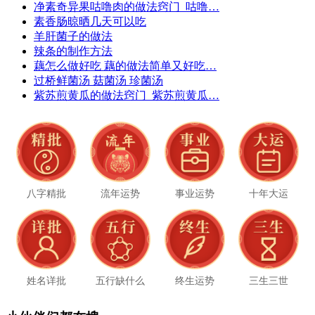
净素奇异果咕噜肉的做法窍门_咕噜…
素香肠晾晒几天可以吃
羊肝菌子的做法
辣条的制作方法
藕怎么做好吃 藕的做法简单又好吃…
过桥鲜菌汤 菇菌汤 珍菌汤
紫苏煎黄瓜的做法窍门_紫苏煎黄瓜…
八字精批
流年运势
事业运势
十年大运
姓名详批
五行缺什么
终生运势
三生三世