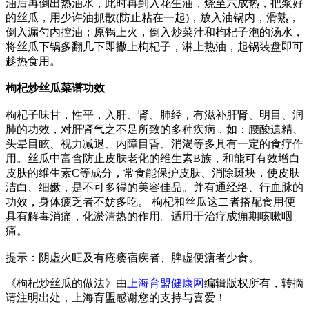
油后再倒出热油水，此时再到入花生油，烧至六成热，把浆好
的丝瓜，用少许油抓散(防止粘在一起)，放入油锅内，滑熟，
倒入漏勺内控油；原锅上火，倒入炒菜汁和枸杞子泡的汤水，
将丝瓜下锅多翻几下即撒上枸杞子，淋上热油，起锅装盘即可
趁热食用。
枸杞炒丝瓜菜谱功效
枸杞子味甘，性平，入肝、肾、肺经，有滋补肝肾、明目、润
肺的功效，对肝肾气之不足所致的多种疾病，如：腰酸遗精、
头晕目眩、视力减退、内障目昏、消渴等多具有一定的食疗作
用。丝瓜中富含防止皮肤老化的维生素B族，和能可有效增白
皮肤的维生素C等成分，常食能保护皮肤、消除斑块，使皮肤
洁白、细嫩，是不可多得的美容佳品。并有通经络、行血脉的
功效，身体疲乏者不妨多吃。 枸杞和丝瓜这二者搭配食用便
具有解毒消痛，化淤清热的作用。适用于治疗成痈期咳嗽咽
痛。
提示：阴虚火旺及有疮瘘宿疾者、脾虚便溏者少食。
《枸杞炒丝瓜的做法》由
上海育盟健康网
编辑版权所有，转摘
请注明出处，上海育盟感谢您的支持与喜爱！