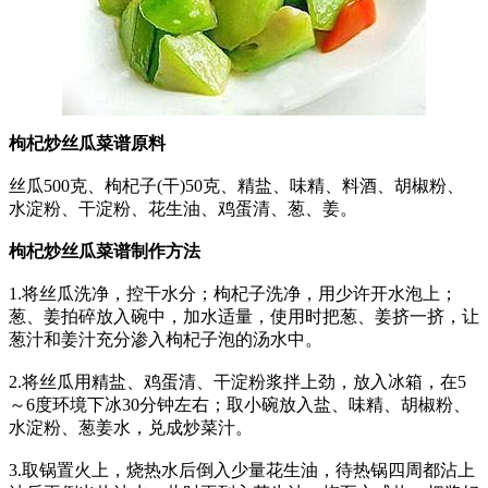
枸杞炒丝瓜菜谱原料
丝瓜500克、枸杞子(干)50克、精盐、味精、料酒、胡椒粉、
水淀粉、干淀粉、花生油、鸡蛋清、葱、姜。
枸杞炒丝瓜菜谱制作方法
1.将丝瓜洗净，控干水分；枸杞子洗净，用少许开水泡上；
葱、姜拍碎放入碗中，加水适量，使用时把葱、姜挤一挤，让
葱汁和姜汁充分渗入枸杞子泡的汤水中。
2.将丝瓜用精盐、鸡蛋清、干淀粉浆拌上劲，放入冰箱，在5
～6度环境下冰30分钟左右；取小碗放入盐、味精、胡椒粉、
水淀粉、葱姜水，兑成炒菜汁。
3.取锅置火上，烧热水后倒入少量花生油，待热锅四周都沾上