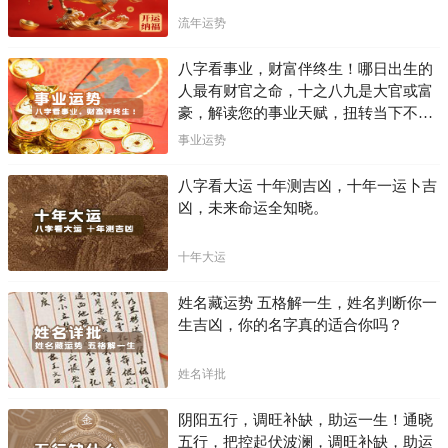
流年运势
八字看事业，财富伴终生！哪日出生的
人最有财官之命，十之八九是大官或富
豪，解读您的事业天赋，扭转当下不利
困局！！
事业运势
八字看大运 十年测吉凶，十年一运卜吉
凶，未来命运全知晓。
十年大运
姓名藏运势 五格解一生，姓名判断你一
生吉凶，你的名字真的适合你吗？
姓名详批
阴阳五行，调旺补缺，助运一生！通晓
五行，把控起伏波澜，调旺补缺，助运