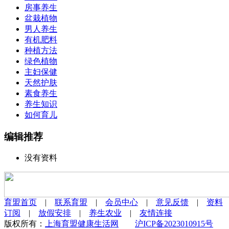
房事养生
盆栽植物
男人养生
有机肥料
种植方法
绿色植物
主妇保健
天然护肤
素食养生
养生知识
如何育儿
编辑推荐
没有资料
育盟首页
|
联系育盟
|
会员中心
|
意见反馈
|
资料
订阅
|
放假安排
|
养生农业
|
友情连接
版权所有：
上海育盟健康生活网
沪ICP备2023010915号