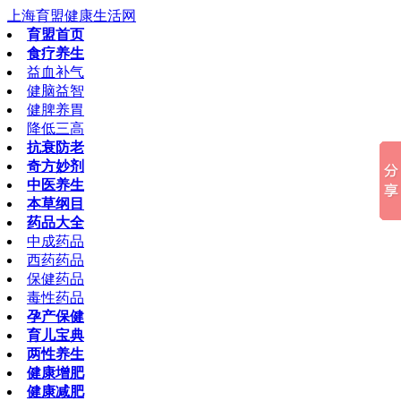
上海育盟健康生活网
育盟首页
食疗养生
益血补气
健脑益智
健脾养胃
降低三高
抗衰防老
奇方妙剂
中医养生
本草纲目
药品大全
中成药品
西药药品
保健药品
毒性药品
孕产保健
育儿宝典
两性养生
健康增肥
健康减肥