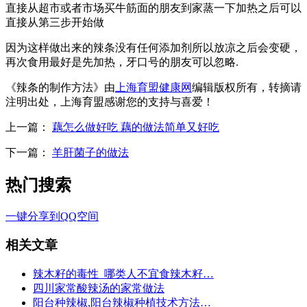
直接从超市或者市场买牛筋面的朋友到家蒸一下加热之后可以
直接从第三步开始做
因为这样做出来的辣条没有任何添加剂所以放凉之后会变硬，
再次食用最好是先加热，牙口号的朋友可以忽略.
《辣条的制作方法》由
上海育盟健康网
编辑版权所有，转摘请
注明出处，上海育盟感谢您的支持与喜爱！
上一篇：
藕怎么做好吃 藕的做法简单又好吃
下一篇：
羊肝菌子的做法
热门搜索
一键分享到QQ空间
相关文章
辣木籽的毒性_哪类人不宜食辣木籽…
四川家常酸辣汤的家常做法
阳台种辣椒,阳台辣椒种植技术方法…