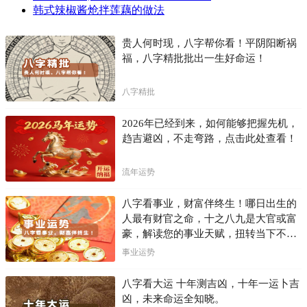
韩式辣椒酱炝拌莲藕的做法
贵人何时现，八字帮你看！平阴阳断祸
福，八字精批批出一生好命运！
八字精批
2026年已经到来，如何能够把握先机，
趋吉避凶，不走弯路，点击此处查看！
流年运势
八字看事业，财富伴终生！哪日出生的
人最有财官之命，十之八九是大官或富
豪，解读您的事业天赋，扭转当下不利
困局！！
事业运势
八字看大运 十年测吉凶，十年一运卜吉
凶，未来命运全知晓。