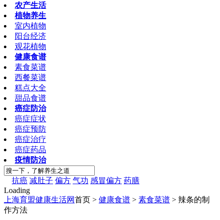
农产生活
植物养生
室内植物
阳台经济
观花植物
健康食谱
素食菜谱
西餐菜谱
糕点大全
甜品食谱
癌症防治
癌症症状
癌症预防
癌症治疗
癌症药品
疫情防治
抗癌
减肚子
偏方
气功
感冒偏方
药膳
Loading
上海育盟健康生活网
首页 >
健康食谱
>
素食菜谱
> 辣条的制
作方法