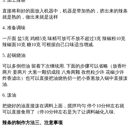
3. 加工辣条
直接将和好的面放入机器中，机器是带加热的，挤出来的辣条
就是熟的，做出来就是这样
4. 准备调味
一斤面 盐5克 鸡精5克 味精可放可不放不超过3克 辣椒粉10克
辣椒面10克 糖10克 可根据自己口味适当增减.
5. 起锅烧油
可以多倒些油 留着下次继续用. 下面的步骤可以省略（放香叶
两片 姜两片 大葱一颗切成段 八角两颗 孜然粒少许 花椒少许
炸香滤出）也可以直接把油烧热切一把小香葱放入锅中直接泼
油.
6. 泼油
把烧好的油直接泼在调料上面，搅拌均匀 停个10分钟左右就
可以直接食用了（停10分钟左右是为了让调料融化入味.
辣条的制作方法三、注意事项