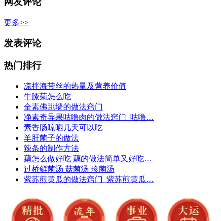
网友评论
更多>>
发表评论
热门排行
凉拌海带丝的热量及营养价值
牛膝菊怎么吃
全素佛跳墙的做法窍门
净素奇异果咕噜肉的做法窍门_咕噜…
素香肠晾晒几天可以吃
羊肝菌子的做法
辣条的制作方法
藕怎么做好吃 藕的做法简单又好吃…
过桥鲜菌汤 菇菌汤 珍菌汤
紫苏煎黄瓜的做法窍门_紫苏煎黄瓜…