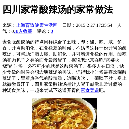
四川家常酸辣汤的家常做法
来源：
上海育盟健康生活网
日期：2015-2-27 17:35:54
人
气：0
加入收藏
评论：
0
素食版酸辣汤的特点同样综合了五味，即：酸、辣、咸、鲜、
香，开胃助消化，在食欲差的时候，不妨煮这样一份开胃的酸
辣汤，可帮助消脂去腻、助消化，并可增进食欲的作用。酸辣
汤和肉包子之类的面食最般配了，据说老北京在吃“褡裢火
烧”的时候，必不可少的就是这酸辣汤了。很多人在口淡，缺
少食欲的时候会想念酸辣汤的美味。记得我小时候最喜欢喝酸
辣汤了，冒着热香气的酸辣汤，边喝边吹，一碗喝下肚，身上
就微微冒汗了，四川家常酸辣汤是让人喝了感觉非常过瘾的一
种汤食美味，一起来尝试下这道开胃的
素食菜谱
吧。