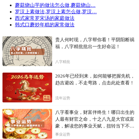
蘑菇烧山芋的做法怎么做,蘑菇烧山…
罗汉上素做法,罗汉上素怎么做,罗汉…
西式家常罗宋汤的家庭做法
韩式口蘑炒年糕的家常做法
贵人何时现，八字帮你看！平阴阳断祸
福，八字精批批出一生好命运！
八字精批
2026年已经到来，如何能够把握先机，
趋吉避凶，不走弯路，点击此处查看！
流年运势
八字看事业，财富伴终生！哪日出生的
人最有财官之命，十之八九是大官或富
豪，解读您的事业天赋，扭转当下不利
困局！！
事业运势