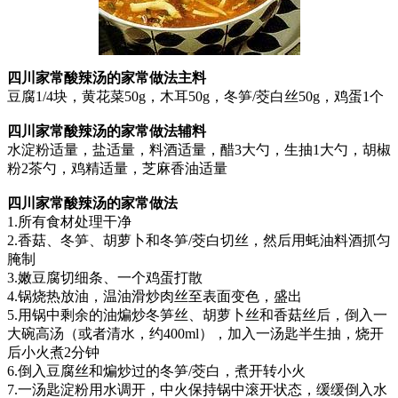
四川家常酸辣汤的家常做法主料
豆腐1/4块，黄花菜50g，木耳50g，冬笋/茭白丝50g，鸡蛋1个
四川家常酸辣汤的家常做法辅料
水淀粉适量，盐适量，料酒适量，醋3大勺，生抽1大勺，胡椒
粉2茶勺，鸡精适量，芝麻香油适量
四川家常酸辣汤的家常做法
1.所有食材处理干净
2.香菇、冬笋、胡萝卜和冬笋/茭白切丝，然后用蚝油料酒抓匀
腌制
3.嫩豆腐切细条、一个鸡蛋打散
4.锅烧热放油，温油滑炒肉丝至表面变色，盛出
5.用锅中剩余的油煸炒冬笋丝、胡萝卜丝和香菇丝后，倒入一
大碗高汤（或者清水，约400ml），加入一汤匙半生抽，烧开
后小火煮2分钟
6.倒入豆腐丝和煸炒过的冬笋/茭白，煮开转小火
7.一汤匙淀粉用水调开，中火保持锅中滚开状态，缓缓倒入水