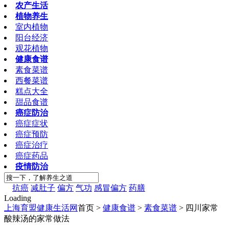
农产生活
植物养生
室内植物
阳台经济
观花植物
健康食谱
素食菜谱
西餐菜谱
糕点大全
甜品食谱
癌症防治
癌症症状
癌症预防
癌症治疗
癌症药品
疫情防治
抗癌
减肚子
偏方
气功
感冒偏方
药膳
Loading
上海育盟健康生活网
首页 >
健康食谱
>
素食菜谱
> 四川家常
酸辣汤的家常做法