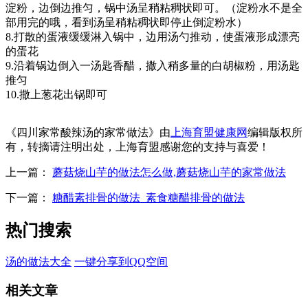
淀粉，边倒边推匀，锅中汤呈稍粘稠状即可。（淀粉水不是全
部用完的哦，看到汤呈稍粘稠状即停止倒淀粉水）
8.打散的蛋液缓缓淋入锅中，边用汤勺推动，使蛋液形成漂亮
的蛋花
9.沿着锅边倒入一汤匙香醋，撒入稍多量的白胡椒粉，用汤匙
推匀
10.撒上葱花出锅即可
《四川家常酸辣汤的家常做法》由
上海育盟健康网
编辑版权所
有，转摘请注明出处，上海育盟感谢您的支持与喜爱！
上一篇：
蘑菇烧山芋的做法怎么做,蘑菇烧山芋的家常做法
下一篇：
糖醋素排骨的做法_素食糖醋排骨的做法
热门搜索
汤的做法大全
一键分享到QQ空间
相关文章