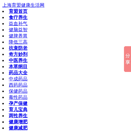
上海育盟健康生活网
育盟首页
食疗养生
益血补气
健脑益智
健脾养胃
降低三高
抗衰防老
奇方妙剂
中医养生
本草纲目
药品大全
中成药品
西药药品
保健药品
毒性药品
孕产保健
育儿宝典
两性养生
健康增肥
健康减肥