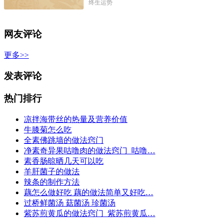
终生运势
网友评论
更多>>
发表评论
热门排行
凉拌海带丝的热量及营养价值
牛膝菊怎么吃
全素佛跳墙的做法窍门
净素奇异果咕噜肉的做法窍门_咕噜…
素香肠晾晒几天可以吃
羊肝菌子的做法
辣条的制作方法
藕怎么做好吃 藕的做法简单又好吃…
过桥鲜菌汤 菇菌汤 珍菌汤
紫苏煎黄瓜的做法窍门_紫苏煎黄瓜…