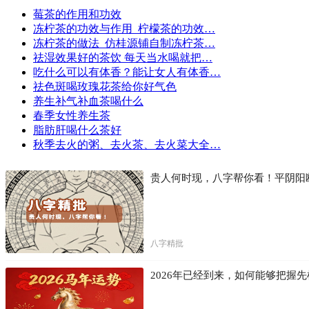
莓茶的作用和功效
冻柠茶的功效与作用_柠檬茶的功效…
冻柠茶的做法_仿桂源铺自制冻柠茶…
祛湿效果好的茶饮 每天当水喝就把…
吃什么可以有体香？能让女人有体香…
祛色斑喝玫瑰花茶给你好气色
养生补气补血茶喝什么
春季女性养生茶
脂肪肝喝什么茶好
秋季去火的粥、去火茶、去火菜大全…
贵人何时现，八字帮你看！平阴阳
八字精批
2026年已经到来，如何能够把握