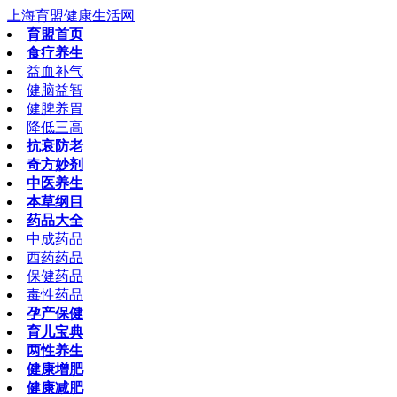
上海育盟健康生活网
育盟首页
食疗养生
益血补气
健脑益智
健脾养胃
降低三高
抗衰防老
奇方妙剂
中医养生
本草纲目
药品大全
中成药品
西药药品
保健药品
毒性药品
孕产保健
育儿宝典
两性养生
健康增肥
健康减肥