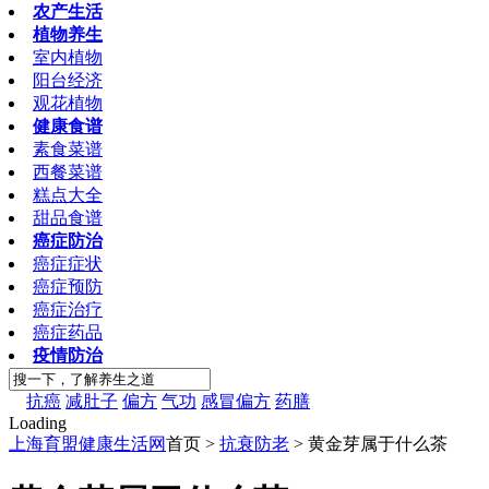
农产生活
植物养生
室内植物
阳台经济
观花植物
健康食谱
素食菜谱
西餐菜谱
糕点大全
甜品食谱
癌症防治
癌症症状
癌症预防
癌症治疗
癌症药品
疫情防治
抗癌
减肚子
偏方
气功
感冒偏方
药膳
Loading
上海育盟健康生活网
首页 >
抗衰防老
> 黄金芽属于什么茶