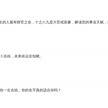
生的人最有财官之命，十之八九是大官或富豪，解读您的事业天赋，
运卜吉凶，未来命运全知晓。
断你一生吉凶，你的名字真的适合你吗？