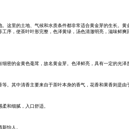
。这里的土地、气候和水质条件都非常适合黄金芽的生长。黄金
等工序，使茶叶叶形完整，色泽黄绿，汤色清澈明亮，滋味鲜爽
有细密的金黄色毫茸，故名黄金芽。色泽鲜亮，具有一定的光泽
香等。其中清香主要来自于茶叶本身的香气，花香和果香则是由
感柔和细腻，入口舒适。
清新怡人。