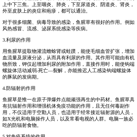
上中下三焦。上至咽炎、肺炎，下至尿道炎、阴道炎、肾炎，
外至皮肤上的炎症和疱疹，都可以通治。
对于很多细菌、病毒导致的感染，鱼腥草有很好的作用。例如
风热感冒、流感、泌尿系统感染等疾病。
3.利尿的作用
用鱼腥草提取物灌流蟾蜍肾或蛙蹼，能使毛细血管扩张，增加
血流量及尿液分泌，从而具有利尿的作用。其作用可能由有机
物所致，钾仅起增加利尿的附加作用，直接作用时，能使钩端
螺旋体活动减弱-死亡—裂解，亦能推迟人工感染钩端螺旋体
的豚鼠的发病期。
4.防辐射的作用
鱼腥草是惟一在原子弹爆炸点能顽强再生的中药材。鱼腥草具
有抗辐射作用和增强机体免疫功能的作用，且无任何毒副作
用，不仅适用于空勤人员，也适用于经常接近辐射源的人员，
如X光机和电脑操作人员，以及常看电视的人群。电脑一族必
吃的防辐射食物。
5.对免疫系统的作用