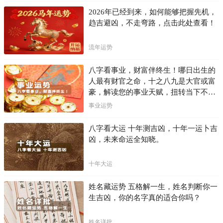
2026年已经到来，如何能够把握先机，
趋吉避凶，不走弯路，点击此处查看！
流年运势
八字看事业，财富伴终生！哪日出生的
人最有财官之命，十之八九是大官或富
豪，解读您的事业天赋，扭转当下不利
困局！！
事业运势
八字看大运 十年测吉凶，十年一运卜吉
凶，未来命运全知晓。
十年大运
姓名藏运势 五格解一生，姓名判断你一
生吉凶，你的名字真的适合你吗？
姓名详批