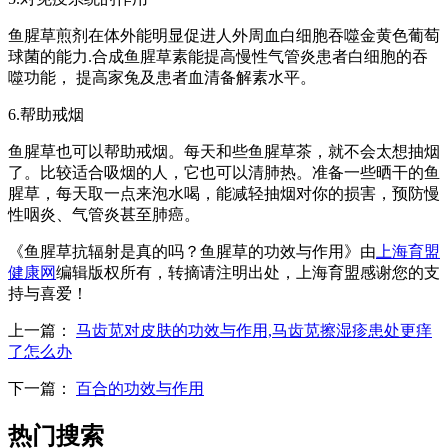
鱼腥草煎剂在体外能明显促进人外周血白细胞吞噬金黄色葡萄
球菌的能力.合成鱼腥草素能提高慢性气管炎患者白细胞的吞
噬功能， 提高家兔及患者血清备解素水平。
6.帮助戒烟
鱼腥草也可以帮助戒烟。每天和些鱼腥草茶，就不会太想抽烟
了。比较适合吸烟的人，它也可以清肺热。准备一些晒干的鱼
腥草，每天取一点来泡水喝，能减轻抽烟对你的损害，预防慢
性咽炎、气管炎甚至肺癌。
《鱼腥草抗辐射是真的吗？鱼腥草的功效与作用》由
上海育盟
健康网
编辑版权所有，转摘请注明出处，上海育盟感谢您的支
持与喜爱！
上一篇：
马齿苋对皮肤的功效与作用,马齿苋擦湿疹患处更痒
了怎么办
下一篇：
百合的功效与作用
热门搜索