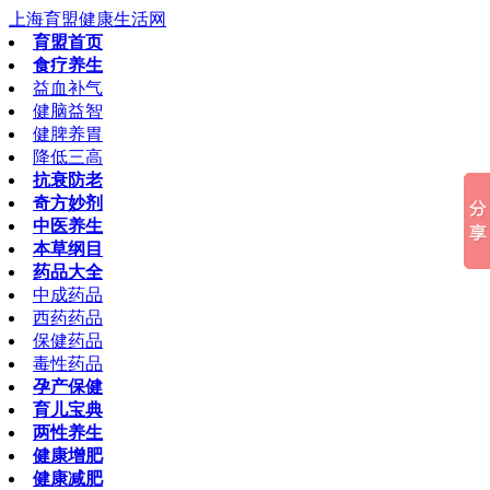
上海育盟健康生活网
育盟首页
食疗养生
益血补气
健脑益智
健脾养胃
降低三高
抗衰防老
奇方妙剂
中医养生
本草纲目
药品大全
中成药品
西药药品
保健药品
毒性药品
孕产保健
育儿宝典
两性养生
健康增肥
健康减肥