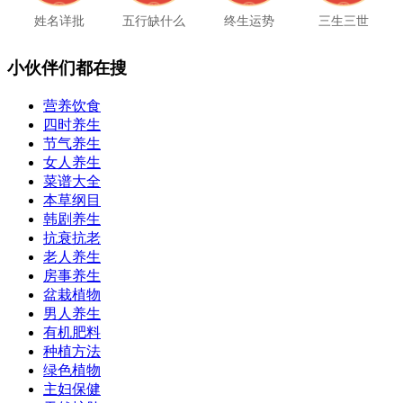
姓名详批
五行缺什么
终生运势
三生三世
小伙伴们都在搜
营养饮食
四时养生
节气养生
女人养生
菜谱大全
本草纲目
韩剧养生
抗衰抗老
老人养生
房事养生
盆栽植物
男人养生
有机肥料
种植方法
绿色植物
主妇保健