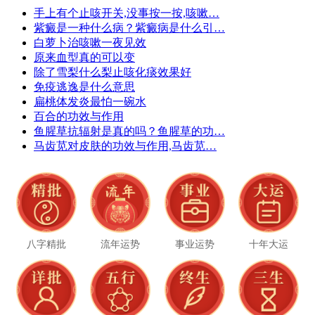
手上有个止咳开关,没事按一按,咳嗽…
紫癜是一种什么病？紫癜病是什么引…
白萝卜治咳嗽一夜见效
原来血型真的可以变
除了雪梨什么梨止咳化痰效果好
免疫逃逸是什么意思
扁桃体发炎最怕一碗水
百合的功效与作用
鱼腥草抗辐射是真的吗？鱼腥草的功…
马齿苋对皮肤的功效与作用,马齿苋…
八字精批
流年运势
事业运势
十年大运