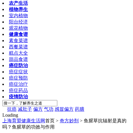
农产生活
植物养生
室内植物
阳台经济
观花植物
健康食谱
素食菜谱
西餐菜谱
糕点大全
甜品食谱
癌症防治
癌症症状
癌症预防
癌症治疗
癌症药品
疫情防治
抗癌
减肚子
偏方
气功
感冒偏方
药膳
Loading
上海育盟健康生活网
首页 >
奇方妙剂
> 鱼腥草抗辐射是真的
吗？鱼腥草的功效与作用