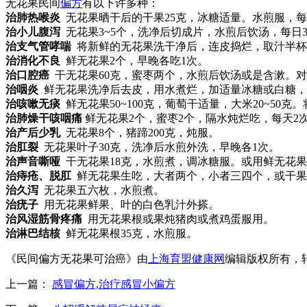
无花果民间
偏方
有以下许多种：
治肺热喉炎
无花果晒干后的干果25克，冰糖适量。水煎服，每日
治小儿腹泻
无花果3~5个，洗净后切成片，水煎后饮汤，每日
治支气管哮喘
将新鲜的无花果洗干净后，连皮捣烂，取汁半杯
治消化不良
鲜无花果2个，早晚各吃1次。
治口腔癌
干无花果60克，蜜枣两个，水煎后饮汤或是含漱。
治咽炎
鲜无花果洗净后去皮，用水煮烂，加适量冰糖或白糖，
治咳嗽无痰
鲜无花果50~100克，葡萄干适量，大米20~50
治肺燥干咳咽痛
鲜无花果2个，蜜枣2个，隔水炖烂吃，每天2
治产后少乳
无花果8个，猪蹄200克，炖服。
治肛裂
无花果叶子30克，洗净后水煎外洗，早晚各1次。
治声音嘶哑
干无花果18克，水煎煮，调冰糖服。或用鲜无花果
治痔疮、脱肛
鲜无花果生吃，大者两个，小者三四个，或干果
治久泻
无花果五六枚，水煎煮。
治疣子
用无花果鲜果、叶的白色乳汁外搽。
治风湿筋骨疼痛
用无花果根或果炖猪肉或煮鸡蛋服用。
治淋巴结核
鲜无花果根35克，水煎服。
《民间偏方无花果可治癌》由
上海育盟健康网
编辑版权所有，
上一篇：
感冒偏方,治疗感冒小偏方