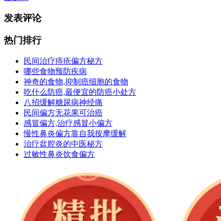
发表评论
热门排行
民间治疗痔疮偏方秘方
哪些食物预防疾病
神奇的食物,抑制癌细胞的食物
吃什么防癌,最便宜的防癌小处方
八招缓解糖尿病神经痛
民间偏方无花果可治癌
感冒偏方,治疗感冒小偏方
慢性鼻炎偏方靠自我按摩缓解
治疗盆腔炎的中医秘方
过敏性鼻炎饮食偏方