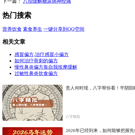
下一篇：
八招缓解糖尿病神经痛
热门搜索
营养饮食
素食养生
一键分享到QQ空间
相关文章
感冒偏方,治疗感冒小偏方
如何治疗骨刺的偏方
慢性鼻炎偏方靠自我按摩缓解
过敏性鼻炎饮食偏方
贵人何时现，八字帮你看！平阴阳
八字精批
2026年已经到来，如何能够把握