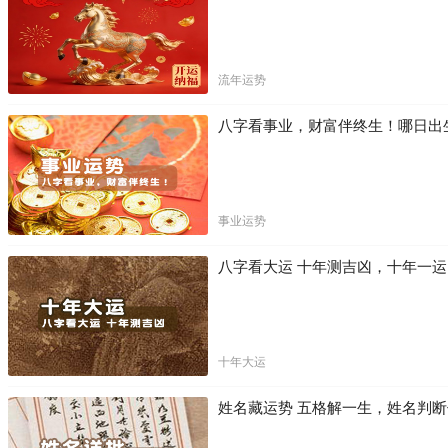
流年运势
八字看事业，财富伴终生！哪日出
事业运势
八字看大运 十年测吉凶，十年一
十年大运
姓名藏运势 五格解一生，姓名判