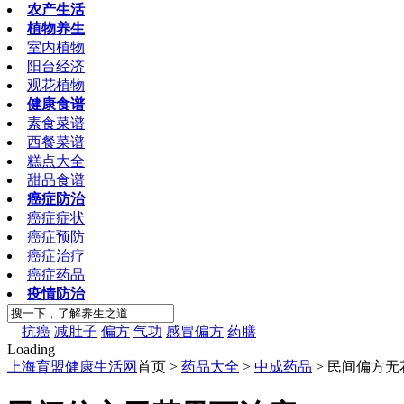
农产生活
植物养生
室内植物
阳台经济
观花植物
健康食谱
素食菜谱
西餐菜谱
糕点大全
甜品食谱
癌症防治
癌症症状
癌症预防
癌症治疗
癌症药品
疫情防治
抗癌
减肚子
偏方
气功
感冒偏方
药膳
Loading
上海育盟健康生活网
首页 >
药品大全
>
中成药品
> 民间偏方