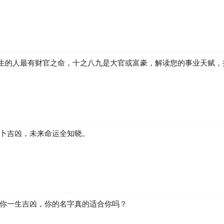
生的人最有财官之命，十之八九是大官或富豪，解读您的事业天赋，
运卜吉凶，未来命运全知晓。
断你一生吉凶，你的名字真的适合你吗？