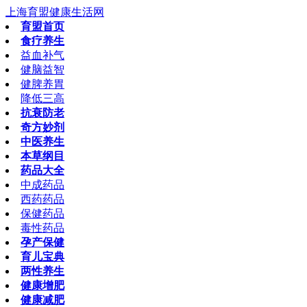
上海育盟健康生活网
育盟首页
食疗养生
益血补气
健脑益智
健脾养胃
降低三高
抗衰防老
奇方妙剂
中医养生
本草纲目
药品大全
中成药品
西药药品
保健药品
毒性药品
孕产保健
育儿宝典
两性养生
健康增肥
健康减肥