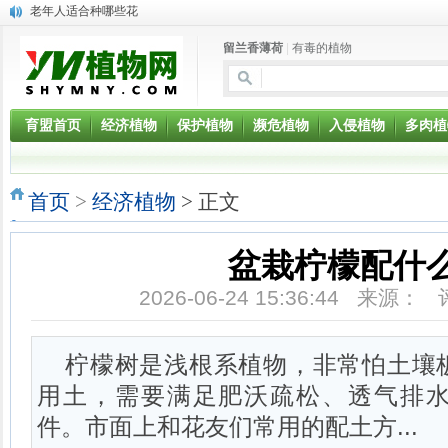
老年人适合种哪些花
盆景植物芦荟的功效与作用
留兰香薄荷
|
有毒的植物
燕子掌能净化空气吗?燕子掌的养殖方法
高钾型—15-9-27+TE：进口冲施肥料【瑞力宝】大量元素水溶肥
钾宝—14-6-40：进口冲施肥料【瑞力宝】大量元素水溶肥料
恶意入侵植物：垂序商陆
育盟首页
经济植物
保护植物
濒危植物
入侵植物
多肉植
恶意入侵植物：喜旱莲子草
恶意入侵植物：刺苋
恶意入侵植物：落葵薯
首页
>
经济植物
> 正文
剧毒有机磷农药被当成有机肥料用
盆栽柠檬配什
2026-06-24 15:36:44 来源：
柠檬树是浅根系植物，非常怕土壤
用土，需要满足肥沃疏松、透气排
件。市面上和花友们常用的配土方...