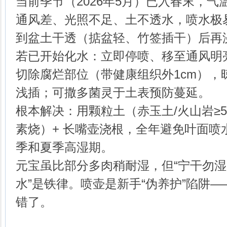
‌当前季节（2026年5月）已入春末，
通风差、光照不足、土不透水，喷水极易
到‌盆土干透（掂盆轻、竹签插干）后再浇透
‌若已开始化水‌：立即停喷、移至通风
切除腐烂部位（带健康组织外1cm），晾
浅插；可撒‌多菌灵‌于土表预防蔓延。
‌根本解决‌：用‌颗粒土（赤玉土/火山岩≥
素烧）+ 长嘴壶浇根‌，‌全年避免叶面喷
季和夏季高湿期。‌‌
元宝虽比部分多肉稍耐湿，但‌“宁干勿
水”是铁律‌。喷壶是新手“伪养护”陷阱
错了。‌‌