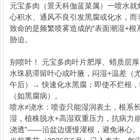
元宝多肉（景天科伽蓝菜属）一喷水就
心积水、通风不良引发黑腐或化水，而非
致命的是频繁喷雾造成的“表面潮湿+根
胁迫。‌‌‌
‌别喷叶！‌ 元宝多肉叶片肥厚、蜡质层
水珠易滞留叶心或叶腋，闷湿+温差（
午后）→ 快速化水黑腐‌；即使不烂根
（如黑腐病）。
‌喷水≠浇水‌：喷壶只能湿润表土，根
湿，植株脱水+高湿双重压力，抗病力崩
浇透”——沿盆边缓慢灌根，避免淋心‌。