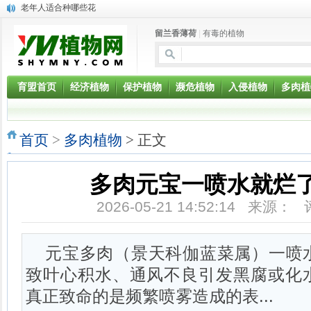
老年人适合种哪些花
盆景植物芦荟的功效与作用
留兰香薄荷
|
有毒的植物
燕子掌能净化空气吗?燕子掌的养殖方法
高钾型—15-9-27+TE：进口冲施肥料【瑞力宝】大量元素水溶肥
钾宝—14-6-40：进口冲施肥料【瑞力宝】大量元素水溶肥料
恶意入侵植物：垂序商陆
育盟首页
经济植物
保护植物
濒危植物
入侵植物
多肉植
恶意入侵植物：喜旱莲子草
恶意入侵植物：刺苋
恶意入侵植物：落葵薯
首页
>
多肉植物
> 正文
剧毒有机磷农药被当成有机肥料用
多肉元宝一喷水就烂
2026-05-21 14:52:14 来源：
元宝多肉（景天科伽蓝菜属）一喷
致叶心积水、通风不良引发黑腐或化
真正致命的是频繁喷雾造成的表...